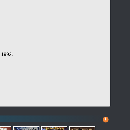
 1992.
i