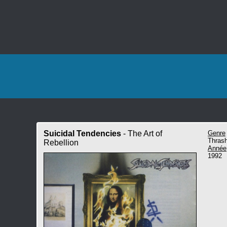
Suicidal Tendencies
- The Art of
Genre
Thrash
Rebellion
Année
1992