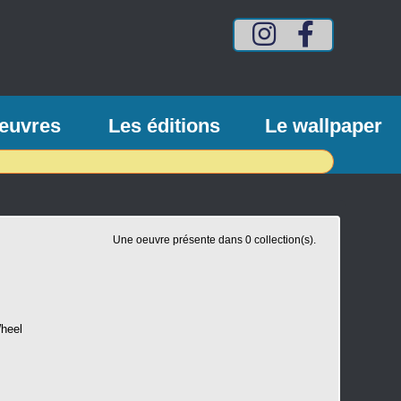
Compte
Compte
Intagram
Facebook
mes-
mes-
vinyls
vinyls
euvres
Les éditions
Le wallpaper
Une oeuvre présente dans 0 collection(s).
Wheel