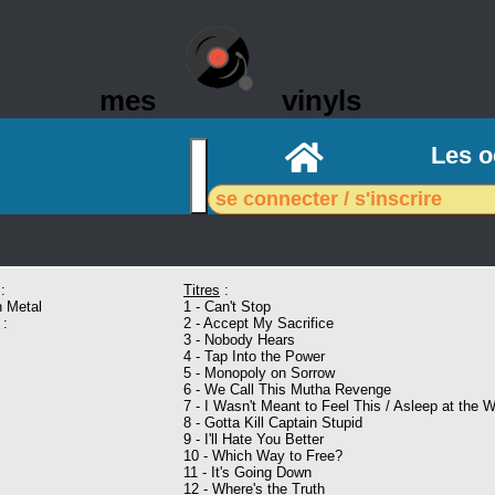
mes
vinyls
Accueil
Les o
se connecter / s'inscrire
:
Titres
:
 Metal
1 - Can't Stop
:
2 - Accept My Sacrifice
3 - Nobody Hears
4 - Tap Into the Power
5 - Monopoly on Sorrow
6 - We Call This Mutha Revenge
7 - I Wasn't Meant to Feel This / Asleep at the 
8 - Gotta Kill Captain Stupid
9 - I'll Hate You Better
10 - Which Way to Free?
11 - It's Going Down
12 - Where's the Truth