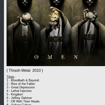
( Thrash Metal 2010 )
Titres
:
1 - Bloodbath & Beyond
2 - Rise of the Fallen
3 - Great Depression
4 - Lethal Injection
5 - Kingdom
6 - Jeffrey Dahmer
7 - Off With Their Heads
8 - Vulture Culture