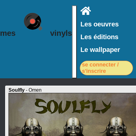
Accueil
Les oeuvres
mes
vinyls
Les éditions
Le wallpaper
se connecter /
s'inscrire
Soulfly
- Omen