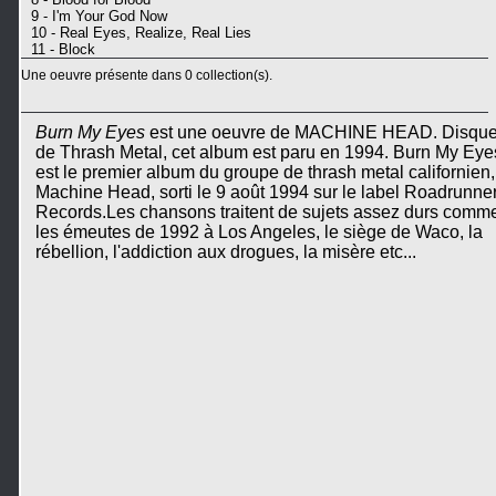
9 - I'm Your God Now
10 - Real Eyes, Realize, Real Lies
11 - Block
Une oeuvre présente dans 0 collection(s).
Burn My Eyes
est une oeuvre de MACHINE HEAD. Disqu
de Thrash Metal, cet album est paru en 1994. Burn My Eye
est le premier album du groupe de thrash metal californien,
Machine Head, sorti le 9 août 1994 sur le label Roadrunne
Records.Les chansons traitent de sujets assez durs comm
les émeutes de 1992 à Los Angeles, le siège de Waco, la
rébellion, l'addiction aux drogues, la misère etc...