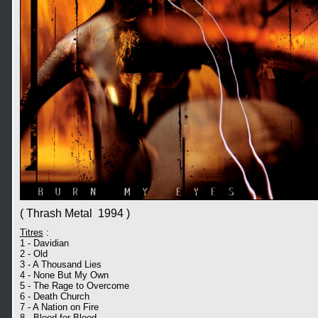
( Thrash Metal 1994 )
Titres
:
1 - Davidian
2 - Old
3 - A Thousand Lies
4 - None But My Own
5 - The Rage to Overcome
6 - Death Church
7 - A Nation on Fire
8 - Blood for Blood