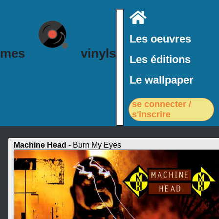
Accueil
Les oeuvres
mes
vinyls
Les éditions
Le wallpaper
se connecter /
s'inscrire
Machine Head
- Burn My Eyes