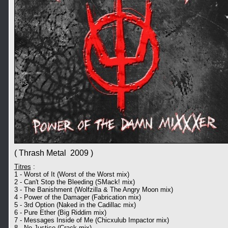
( Thrash Metal 2009 )
Titres
:
1 - Worst of It (Worst of the Worst mix)
2 - Can't Stop the Bleeding (SMack! mix)
3 - The Banishment (Wolfzilla & The Angry Moon mix)
4 - Power of the Damager (Fabrication mix)
5 - 3rd Option (Naked in the Cadillac mix)
6 - Pure Ether (Big Riddim mix)
7 - Messages Inside of Me (Chicxulub Impactor mix)
8 - No Justice (Crack mix)