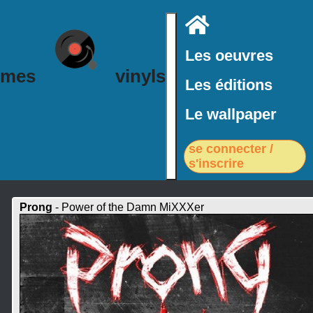
Accueil
Les oeuvres
mes
vinyls
Les éditions
Le wallpaper
se connecter /
s'inscrire
Prong
- Power of the Damn MiXXXer