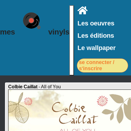
Accueil
Les oeuvres
mes
vinyls
Les éditions
Le wallpaper
se connecter /
s'inscrire
Colbie Caillat
- All of You