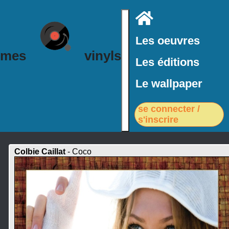
Accueil
Les oeuvres
mes
vinyls
Les éditions
Le wallpaper
se connecter /
s'inscrire
Colbie Caillat
- Coco