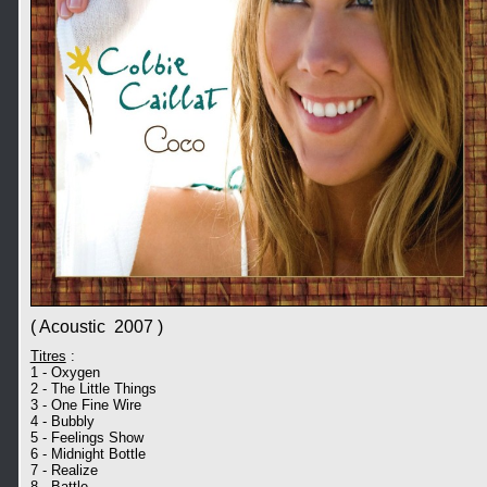
( Acoustic 2007 )
Titres
:
1 - Oxygen
2 - The Little Things
3 - One Fine Wire
4 - Bubbly
5 - Feelings Show
6 - Midnight Bottle
7 - Realize
8 - Battle