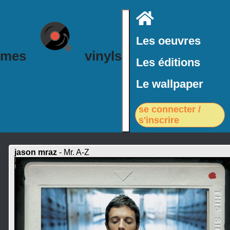
Accueil
Les oeuvres
mes
vinyls
Les éditions
Le wallpaper
se connecter /
s'inscrire
jason mraz
- Mr. A-Z