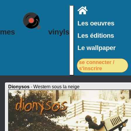
Accueil
Les oeuvres
mes
vinyls
Les éditions
Le wallpaper
se connecter /
s'inscrire
Dionysos
- Western sous la neige