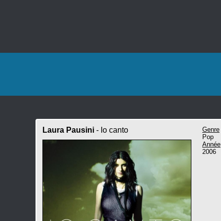
Laura Pausini
- Io canto
Genre
Pop
Année
2006