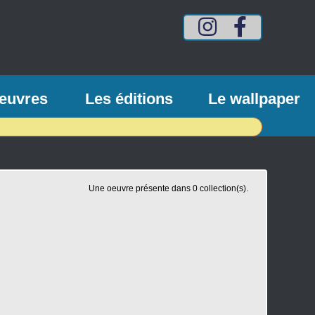
Compte
Compte
Intagram
Facebook
mes-
mes-
vinyls
vinyls
euvres
Les éditions
Le wallpaper
Une oeuvre présente dans 0 collection(s).