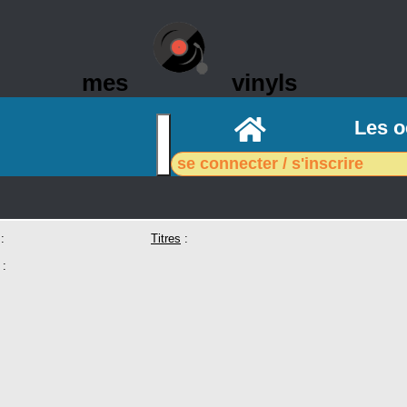
mes
vinyls
Accueil
Les o
se connecter / s'inscrire
:
Titres
:
: