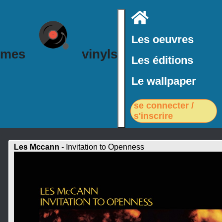
Accueil
Les oeuvres
mes
vinyls
Les éditions
Le wallpaper
se connecter /
s'inscrire
Les Mccann
- Invitation to Openness