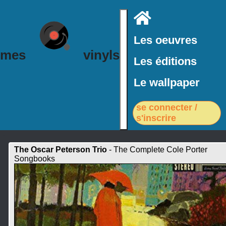
Accueil
Les oeuvres
mes
vinyls
Les éditions
Le wallpaper
se connecter /
s'inscrire
The Oscar Peterson Trio
- The Complete Cole Porter
Songbooks