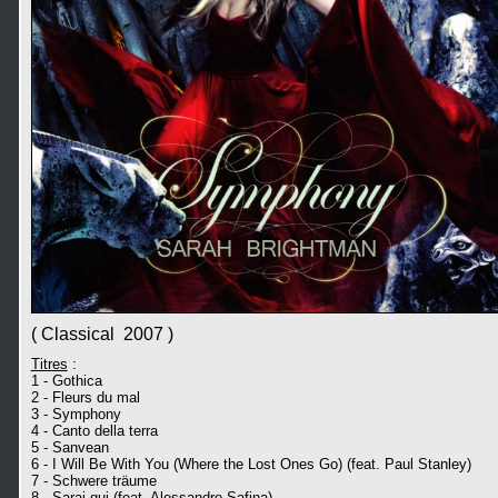
( Classical 2007 )
Titres
:
1 - Gothica
2 - Fleurs du mal
3 - Symphony
4 - Canto della terra
5 - Sanvean
6 - I Will Be With You (Where the Lost Ones Go) (feat. Paul Stanley)
7 - Schwere träume
8 - Sarai qui (feat. Alessandro Safina)