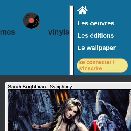
Accueil
Les oeuvres
mes
vinyls
Les éditions
Le wallpaper
se connecter /
s'inscrire
Sarah Brightman
- Symphony