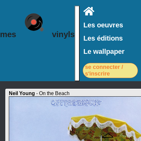
Accueil
Les oeuvres
mes
vinyls
Les éditions
Le wallpaper
se connecter /
s'inscrire
Neil Young
- On the Beach